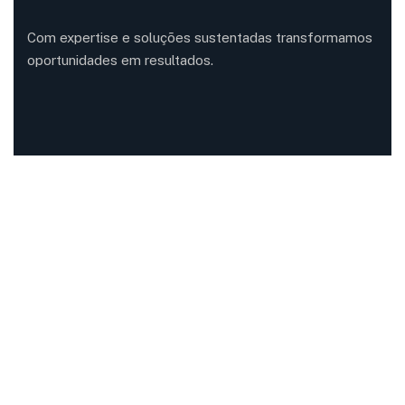
Com expertise e soluções sustentadas transformamos
oportunidades em resultados.
Rumo ao sucesso!
Agende uma reunião.